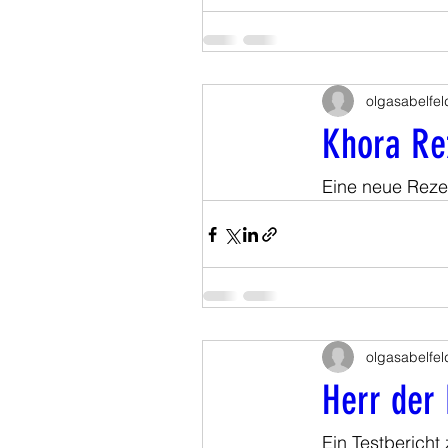
olgasabelfel
Khora Re
Eine neue Rezen
olgasabelfel
Herr der
Ein Testbericht