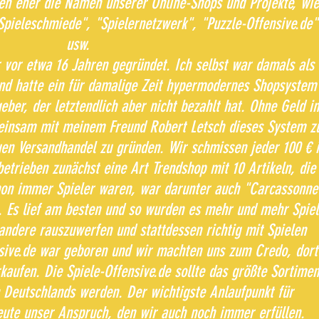
en eher die Namen unserer Online-Shops und Projekte, wie
"Spieleschmiede", "Spielernetzwerk", "Puzzle-Offensive.de"
usw.
vor etwa 16 Jahren gegründet. Ich selbst war damals als
nd hatte ein für damalige Zeit hypermodernes Shopsystem
eber, der letztendlich aber nicht bezahlt hat. Ohne Geld in
einsam mit meinem Freund Robert Letsch dieses System z
en Versandhandel zu gründen. Wir schmissen jeder 100 € 
trieben zunächst eine Art Trendshop mit 10 Artikeln, die
hon immer Spieler waren, war darunter auch "Carcassonne
. Es lief am besten und so wurden es mehr und mehr Spiel
 andere rauszuwerfen und stattdessen richtig mit Spielen
nsive.de war geboren und wir machten uns zum Credo, dort
erkaufen. Die Spiele-Offensive.de sollte das größte Sortimen
n Deutschlands werden. Der wichtigste Anlaufpunkt für
heute unser Anspruch, den wir auch noch immer erfüllen.