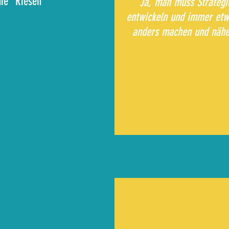
die "Riesen"
Ja, man muss Strategi
entwickeln und immer etw
anders machen und näher