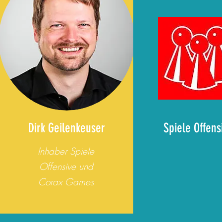
Dirk Geilenkeuser
Spiele Offens
Inhaber Spiele
Offensive und
C
orax
Games