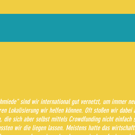
chmiede" sind wir international gut vernetzt, um immer ne
ren Lokalisierung wir helfen können. Oft stoßen wir dabei 
n, die sich aber selbst mittels Crowdfunding nicht einfach 
ssten wir die liegen lassen. Meistens hatte das wirtschaft