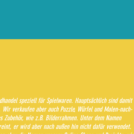
dhandel speziell für Spielwaren. Hauptsächlich sind damit
. Wir verkaufen aber auch Puzzle, Würfel und Malen-nach-
es Zubehör, wie z.B. Bilderrahmen. Unter dem Namen
reint, er wird aber nach außen hin nicht dafür verwendet.