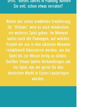
"SPIEL" dieses Jahres in Planung. Können
Sie evtl. schon etwas verraten?
Neben der schon erwähnten Erweiterung
für "Orléans" wird es noch mindestens
ein weiteres Spiel geben. Im Moment
laufen noch die Planungen, auf welches
Projekt wir uns in den nächsten Monaten
redaktionell fokussieren werden, um das
Spiel bis zur Messe fertig zu stellen.
Darüber hinaus laufen Verhandlungen um
ein Spiel, das wir gerne für den
deutschen Markt in Lizenz rausbringen
würden.