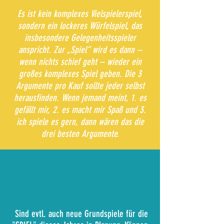
Es ist kein komplexes Vielspielerspiel,
sondern ein lockeres Würfelspiel, das
insbesondere Gelegenheitsspieler
anspricht. Zur „Spiel“ wird es dann –
wenn nichts schief geht – wieder ein
großes komplexes Spiel geben. Die 3
Argumente pro Kauf sollte jeder selbst
herausfinden. Wenn jemand meint, 1. es
gefällt mir, 2. es macht mir Spaß und 3.
ich spiele es gern, dann wären das die
drei besten Argumente.
Sind evtl. auch neue Grundspiele für die