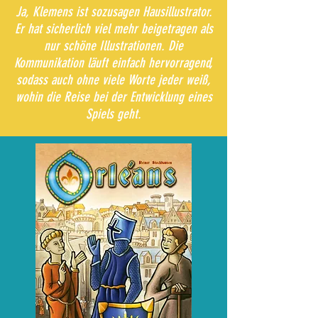
Ja, Klemens ist sozusagen Hausillustrator.
Er hat sicherlich viel mehr beigetragen als
nur schöne Illustrationen. Die
Kommunikation läuft einfach hervorragend,
sodass auch ohne viele Worte jeder weiß,
wohin die Reise bei der Entwicklung eines
Spiels geht.