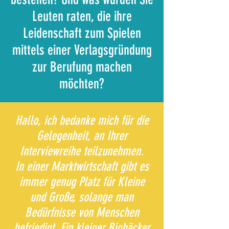
Leuten raten, die ihre
Leidenschaft zum Spielen
mittels einer Verlagsgründung
zur Berufung machen
möchten?
Hallo, ich bedanke mich für die
Gelegenheit, an Ihrer
Interviewreihe teilzunehmen.
In einer Marktwirtschaft gibt es
immer genug Platz für Kleine
und Große, solange man
Bedürfnisse von Menschen
befriedigt. Ein kleiner Biobäcker