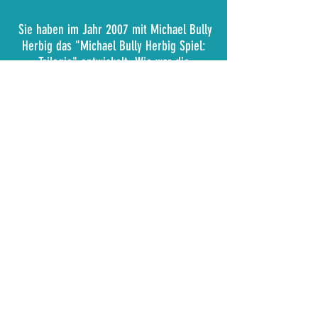
Sie haben im Jahr 2007 mit Michael Bully
Herbig das "Michael Bully Herbig Spiel:
Trilogie" entwickelt. Wie war die
Zusammenarbeit mit ihm? Jetzt mal
ehrlich: Ist er auch hinter den Kulissen
ein Witzbold oder eher dann doch
komplett ernst?
Wir haben ihn nie zu Gesicht bekommen.
Wir hatten hauptsächlich mit den Autoren
seines Teams zu tun, die uns mehr oder
weniger freie Hand bei der kreativen
Arbeit gelassen haben und eher darauf
aufgepasst haben, dass die Wortwahl und
der Humor zur "Marke" Bully passten.